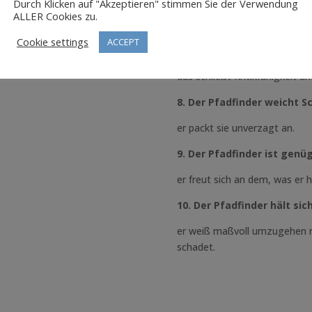
Durch Klicken auf "Akzeptieren" stimmen Sie der Verwendung
ALLER Cookies zu.
er ist sich der Verantwortun
hknoten
Cookie settings
ACCEPT
7. Der Pfadfinder ist geho
das schließt Kritikfähigkeit u
8. Der Pfadfinder weicht S
er packt sie unverzagt an.
9. Der Pfadfinder ist genü
er freut sich an dem, was er h
10. Der Pfadfinder hält si
er weiß maßvoll umzugehen m
schadet.