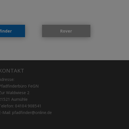
finder
Rover
KONTAKT
Adresse:
Pfadfinderbüro FeGN
Zur Waldwiese 2
21521 Aumühle
Telefon: 04104 908541
E-Mail:
pfadfinder@online.de