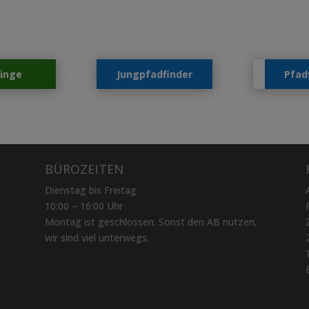
linge
Jungpfadfinder
Pfad
BÜROZEITEN
Dienstag bis Freitag
10:00 – 16:00 Uhr
Montag ist geschlossen.
Sonst den AB nutzen,
w
ir sind viel unterwegs.