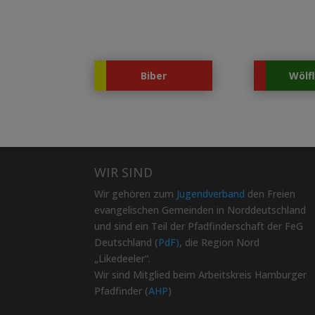
Biber
Wölf
WIR SIND
Wir gehören zum
Jugendverband
den Freien
evangelischen Gemeinden in Norddeutschland
und sind ein Teil der Pfadfinderschaft der FeG
Deutschland (
PdF)
, die Region Nord
„Likedeeler“.
Wir sind Mitglied beim Arbeitskreis Hamburger
Pfadfinder (
AHP
)