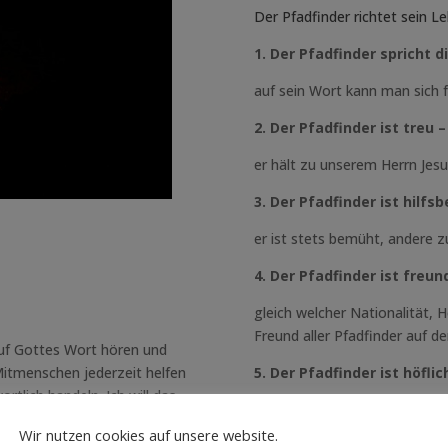
Der Pfadfinder richtet sein L
1. Der Pfadfinder spricht d
auf sein Wort kann man sich f
2. Der Pfadfinder ist treu –
er hält zu unserem Herrn Jesu
3. Der Pfadfinder ist hilfsb
er ist stets bemüht, andere z
4. Der Pfadfinder ist freu
gleich welcher Nationalität, 
Freund aller Pfadfinder auf d
 auf Gottes Wort hören und
5. Der Pfadfinder ist höfl
Mitmenschen jederzeit helfen
ortlich handeln. Ich will das
er weiß sich zu beherrschen un
Wir nutzen cookies auf unsere website.
6. Der Pfadfinder schützt 