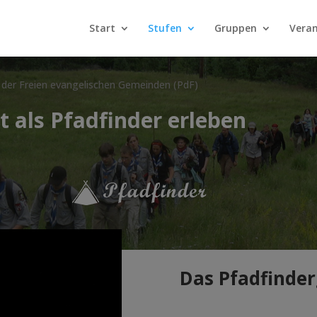
Start
Stufen
Gruppen
Vera
 der Freien evangelischen Gemeinden (PdF)
t als Pfadfinder erleben
Das Pfadfinder