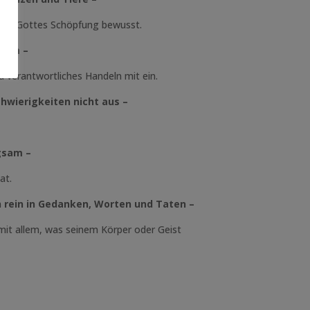
g für Gottes Schöpfung bewusst.
rsam –
nd verantwortliches Handeln mit ein.
chwierigkeiten nicht aus –
gsam –
at.
ch rein in Gedanken, Worten und Taten –
it allem, was seinem Körper oder Geist