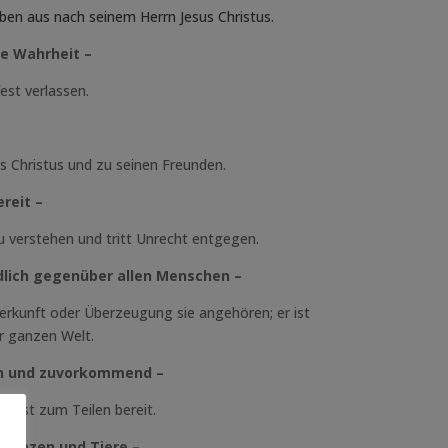
eben aus nach seinem Herrn Jesus Christus.
ie Wahrheit –
est verlassen.
s Christus und zu seinen Freunden.
ereit –
u verstehen und tritt Unrecht entgegen.
ndlich gegenüber allen Menschen –
Herkunft oder Überzeugung sie angehören; er ist
er ganzen Welt.
ich und zuvorkommend –
d ist zum Teilen bereit.
Pflanzen und Tiere –