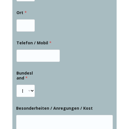
Ort
*
Telefon / Mobil
*
Bundesl
and
*
Besonderheiten / Anregungen / Kost