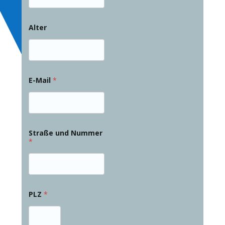
Alter
E-Mail
*
Straße und Nummer
*
PLZ
*