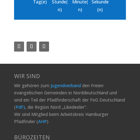
Tag(e)
Stunde(
Minute(
Sekunde
n)
n)
(n)
WIR SIND
Wir gehören zum
Jugendverband
den Freien
evangelischen Gemeinden in Norddeutschland und
sind ein Teil der Pfadfinderschaft der FeG Deutschland
(
PdF)
, die Region Nord „Likedeeler“.
Wir sind Mitglied beim Arbeitskreis Hamburger
Pfadfinder (
AHP
)
BÜROZEITEN