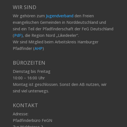
WIR SIND
Wir gehören zum
Jugendverband
den Freien
evangelischen Gemeinden in Norddeutschland und
sind ein Teil der Pfadfinderschaft der FeG Deutschland
(
PdF)
, die Region Nord „Likedeeler“.
Wir sind Mitglied beim Arbeitskreis Hamburger
Pfadfinder (
AHP
)
BÜROZEITEN
Dienstag bis Freitag
10:00 – 16:00 Uhr
Montag ist geschlossen.
Sonst den AB nutzen, w
ir
sind viel unterwegs.
KONTAKT
Adresse:
Pfadfinderbüro FeGN
Zur Waldwiese 2